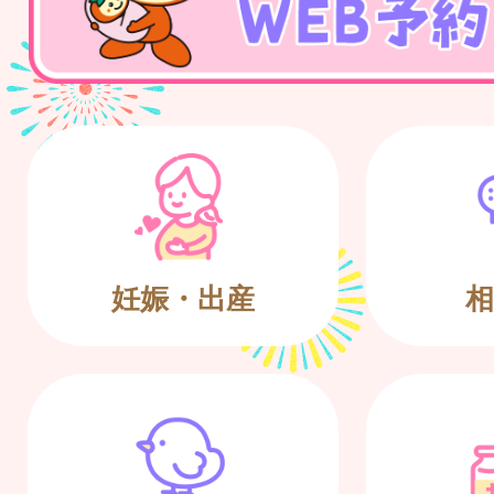
妊娠・出産
相