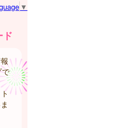
nguage
▼
ード
情報
プで
し
イト
いま