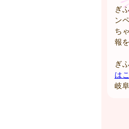
ぎ
ン
ち
報
ぎ
は
岐