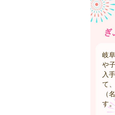
ぎ
岐
や
入
て
（
す