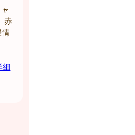
キャ
 赤
援情
詳細