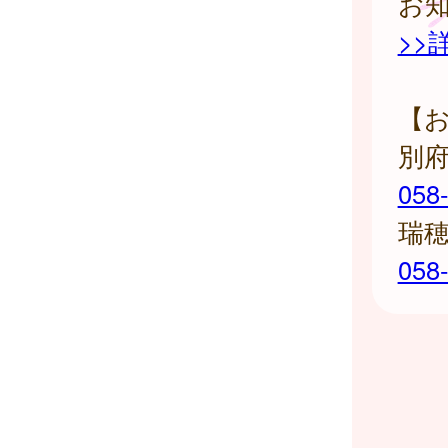
お
>>
【
別
058
瑞
058