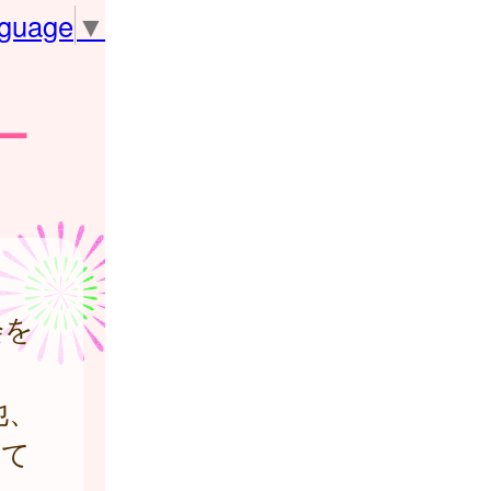
nguage
▼
ー
、
会を
他、
にて