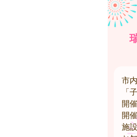
市
「
開
開
施設