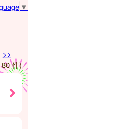
nguage
▼
>>
 80 件)