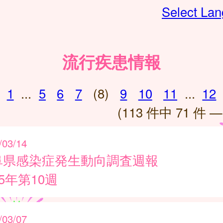
Select La
流行疾患情報
1
...
5
6
7
(8)
9
10
11
...
12
(113 件中 71 件 —
/03/14
阜県感染症発生動向調査週報
25年第10週
/03/07