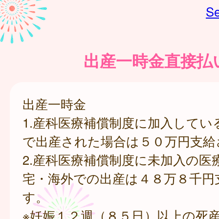
Se
出産一時金直接払
出産一時金
1.産科医療補償制度に加入してい
で出産された場合は５０万円支給
2.産科医療補償制度に未加入の医
宅・海外での出産は４８万８千円
す。
※妊娠１２週（８５日）以上の死