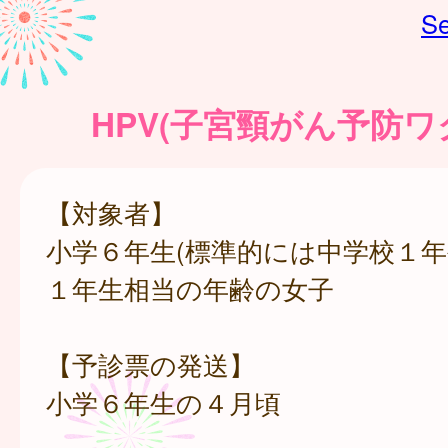
Se
HPV(子宮頸がん予防ワ
【対象者】
小学６年生(標準的には中学校１年
１年生相当の年齢の女子
【予診票の発送】
小学６年生の４月頃